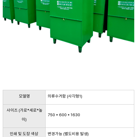
모델명
의류수거
함 (사각형1)
사이즈 (가로*세로*높
750 * 600 * 1630
이)
인쇄 및 도장 색상
변경가능 (별도비용 발생)