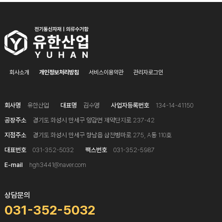
회사소개
개인정보처리방침
서비스이용약관
관리자로그인
회사명
유한산업
대표명
김수영
사업자등록번호
134-14-41150
공장주소
경기도 화성시 만세구 양감면 제약단지로 237-42
지점주소
경기도 화성시 만세구 향남읍 삼천병마로 275, A동 110호
대표번호
031-352-5032
팩스번호
031-352-5987
E-mail
hgh3441@naver.com
상담문의
031-352-5032