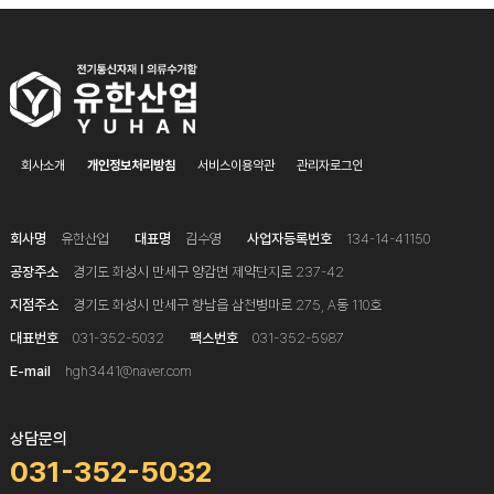
회사소개
개인정보처리방침
서비스이용약관
관리자로그인
회사명
유한산업
대표명
김수영
사업자등록번호
134-14-41150
공장주소
경기도 화성시 만세구 양감면 제약단지로 237-42
지점주소
경기도 화성시 만세구 향남읍 삼천병마로 275, A동 110호
대표번호
031-352-5032
팩스번호
031-352-5987
E-mail
hgh3441@naver.com
상담문의
031-352-5032