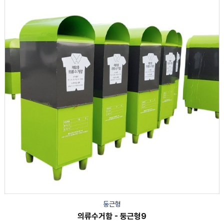
둥근형
의류수거함 - 둥근형9