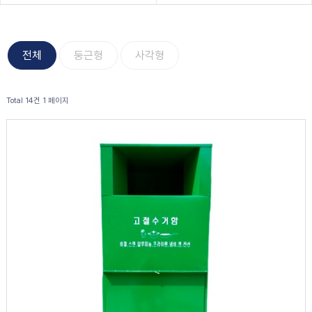
전체
둥근형
사각형
Total 14건
1 페이지