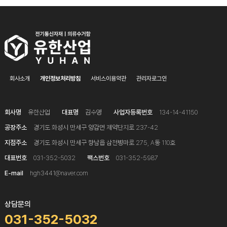
회사소개
개인정보처리방침
서비스이용약관
관리자로그인
회사명
유한산업
대표명
김수영
사업자등록번호
134-14-41150
공장주소
경기도 화성시 만세구 양감면 제약단지로 237-42
지점주소
경기도 화성시 만세구 향남읍 삼천병마로 275, A동 110호
대표번호
031-352-5032
팩스번호
031-352-5987
E-mail
hgh3441@naver.com
상담문의
031-352-5032