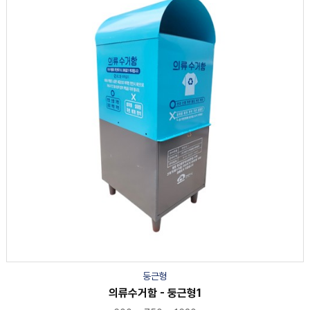
둥근형
의류수거함 - 둥근형1