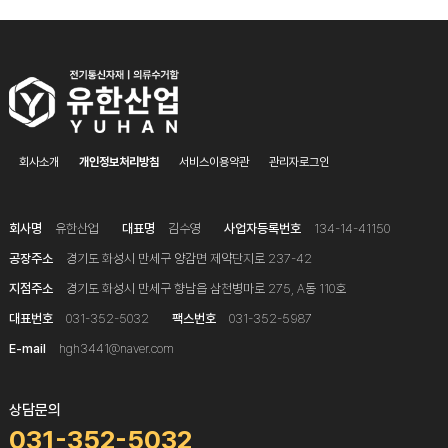
회사소개
개인정보처리방침
서비스이용약관
관리자로그인
회사명
유한산업
대표명
김수영
사업자등록번호
134-14-41150
공장주소
경기도 화성시 만세구 양감면 제약단지로 237-42
지점주소
경기도 화성시 만세구 향남읍 삼천병마로 275, A동 110호
대표번호
031-352-5032
팩스번호
031-352-5987
E-mail
hgh3441@naver.com
상담문의
031-352-5032