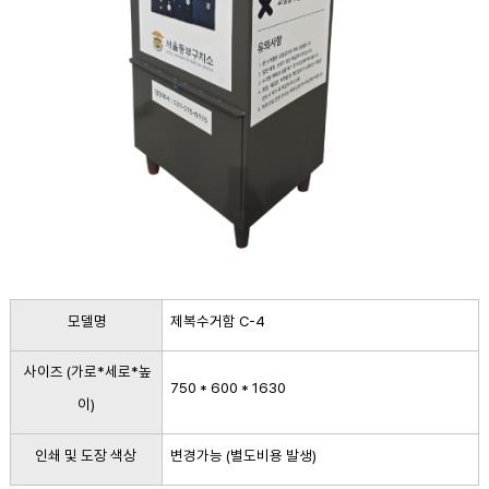
모델명
제복수거함 C-4
사이즈 (가로*세로*높
750 * 600 * 1630
이)
인쇄 및 도장 색상
변경가능 (별도비용 발생)