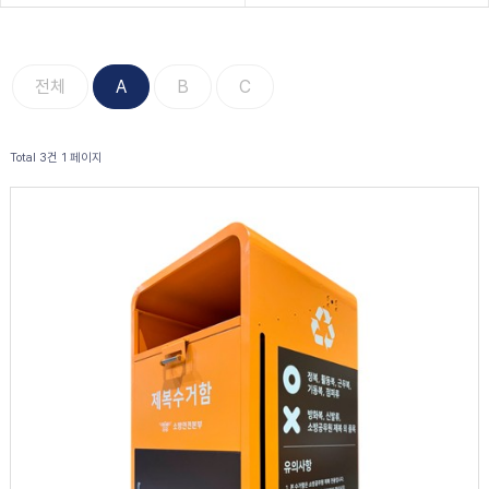
전체
A
B
C
Total 3건
1 페이지