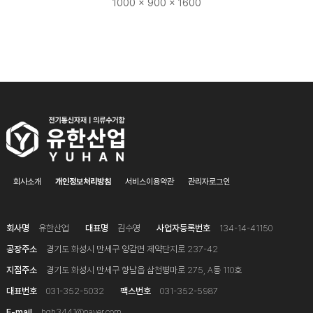
1000 × 900 × 1600
회사소개
개인정보처리방침
서비스이용약관
관리자로그인
회사명
유한산업
대표명
김수영
사업자등록번호
134-14-41150
공장주소
경기도 화성시 만세구 양감면 제약단지로 237-42
지점주소
경기도 화성시 만세구 향남읍 삼천병마로 275, A동 110호
대표번호
031-352-5032
팩스번호
031-352-5987
E-mail
hgh3441@naver.com