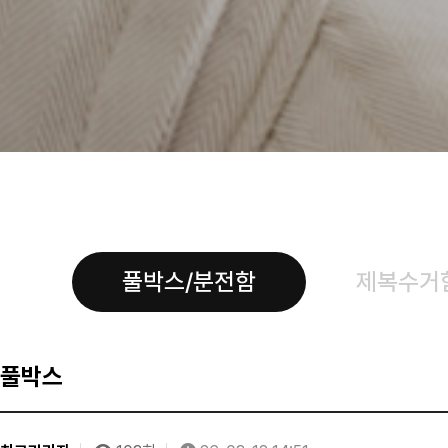
풀박스/분전함
제복수거
풀박스