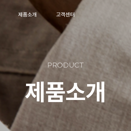
제품소개
고객센터
풀박스/분전함
공지사항
제복수거함
온라인문의
PRODUCT
의류수거함
제품소개
폐건전지수거함
기타 주문제작형