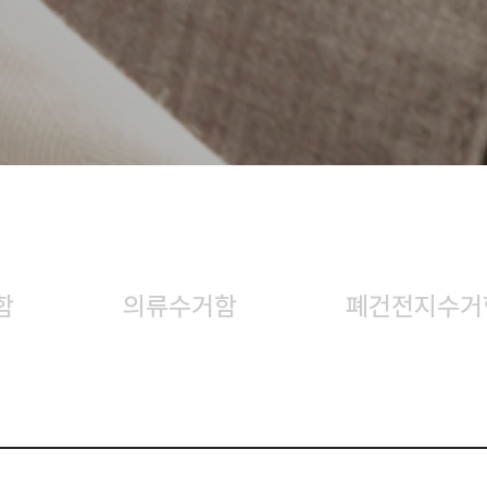
함
의류수거함
폐건전지수거