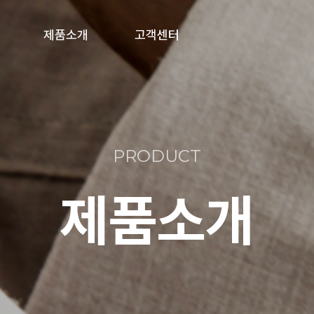
제품소개
고객센터
풀박스/분전함
공지사항
제복수거함
온라인문의
PRODUCT
의류수거함
제품소개
폐건전지수거함
기타 주문제작형