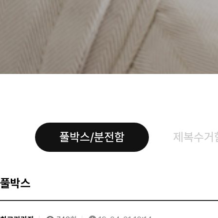
풀박스/분전함
제복수거
풀박스