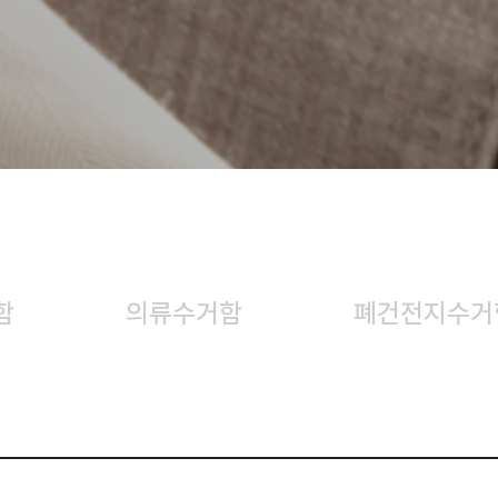
함
의류수거함
폐건전지수거