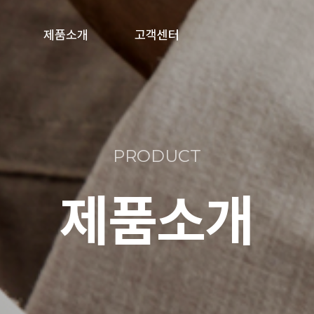
제품소개
고객센터
풀박스/분전함
공지사항
제복수거함
온라인문의
PRODUCT
의류수거함
제품소개
폐건전지수거함
기타 주문제작형