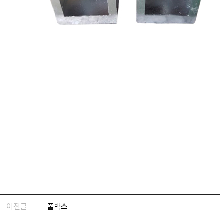
이전글
풀박스