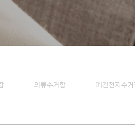
함
의류수거함
폐건전지수거