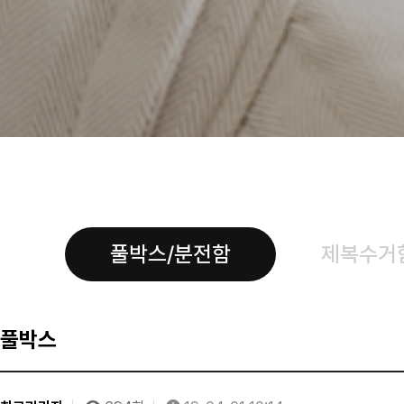
풀박스/분전함
제복수거
풀박스