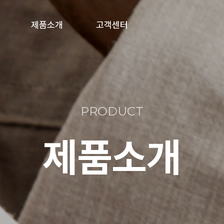
제품소개
고객센터
풀박스/분전함
공지사항
제복수거함
온라인문의
PRODUCT
의류수거함
제품소개
폐건전지수거함
기타 주문제작형