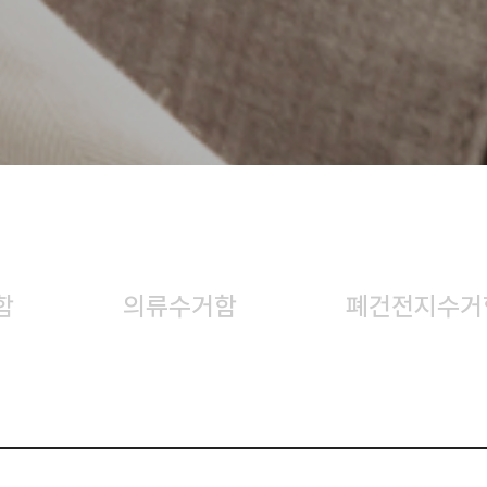
함
의류수거함
폐건전지수거