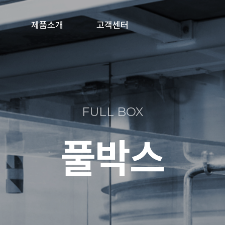
제품소개
고객센터
풀박스/분전함
공지사항
제복수거함
온라인문의
FULL BOX
의류수거함
풀박스
폐건전지수거함
기타 주문제작형