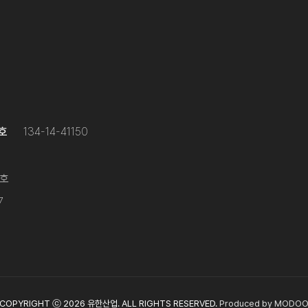
호
134-14-41150
0호
7
COPYRIGHT ⓒ 2026 유한산업. ALL RIGHTS RESERVED.
Produced by MODO