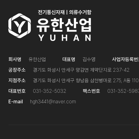
회사명
유한산업
대표명
김수영
사업자등록번
공장주소
경기도 화성시 만세구 양감면 제약단지로 237-42
지점주소
경기도 화성시 만세구 향남읍 삼천병마로 275, A동 11
대표번호
031-352-5032
팩스번호
031-352-598
E-mail
hgh3441@naver.com